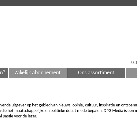
FAQ
en?
Zakelijk abonnement
Ons assortiment
nde uitgever op het gebied van nieuws, opinie, cultuur, inspiratie en ontspann
 die het maatschappelijke en politieke debat mede bepalen. DPG Media is een 
 passie voor de lezer.