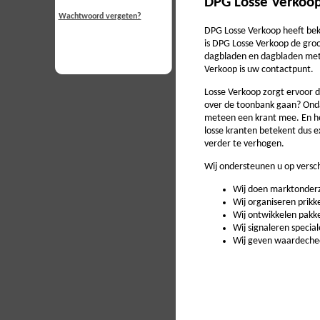
DPG Losse Verkoo
Wachtwoord vergeten?
DPG Losse Verkoop heeft beke
is DPG Losse Verkoop de groo
dagbladen en dagbladen met 
Verkoop is uw contactpunt.
Losse Verkoop zorgt ervoor d
over de toonbank gaan? Onda
meteen een krant mee. En he
losse kranten betekent dus e
verder te verhogen.
Wij ondersteunen u op versc
Wij doen marktonderz
Wij organiseren prik
Wij ontwikkelen pakk
Wij signaleren specia
Wij geven waardechequ