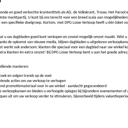
p
nde en goed verkochte krantentitels als AD, de Volkskrant, Trouw, Het Parool 
tste marktpartij. U kunt bij ons terecht voor een breed scala aan mogelijkheden
een specifieke doelgroep. Kortom, met DPG Losse Verkoop heeft u één loket vo
at u uw dagbladen goed kunt verkopen en zoveel mogelijk omzet maakt. Wist u d
nks de opkomst van nieuwe media, blijven dagbladen u uitgelezen verkoopkans
t werkt ook andersom: klanten die speciaal voor een dagblad naar uw winkel ko
xtra klanten én extra omzet! Bij DPG Losse Verkoop bent u aan het goede adres;
hillende manieren:
oek en volgen trends op de voet
kelende acties om uw verkoop te verhogen
end promotiemateriaal voor in uw winkel - aandacht gegarandeerd
le verkoopkansen en bieden u verhoogde oplages bij bijzondere evenementen of a
es uit om uw verkoop verder te stimuleren, bijvoorbeeld tijdens vakantieperio