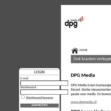
HOME
Ook kranten verkop
LOGIN
DPG Media
E-mail
DPG Media is een toonaangeve
Wachtwoord
Parool. Sterke nieuwsmerken
passie voor media. En bovenal
Wachtwoord bewaren
www.dpgmedia.nl
.
AANMELDEN