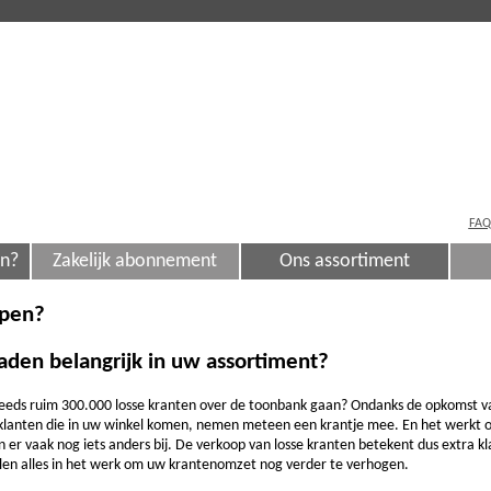
FAQ
en?
Zakelijk abonnement
Ons assortiment
open?
aden belangrijk in uw assortiment?
steeds ruim 300.000 losse kranten over de toonbank gaan? Ondanks de opkomst v
klanten die in uw winkel komen, nemen meteen een krantje mee. En het werkt o
er vaak nog iets anders bij. De verkoop van losse kranten betekent dus extra k
llen alles in het werk om uw krantenomzet nog verder te verhogen.