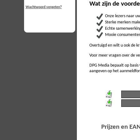
Wat zijn de voord
Wachtwoord vergeten?
Onze lezers naar u
Sterke merken make
Echte samenwerking
Mooie consumentenac
Overtuigd en wilt u ook de 
Voor meer vragen over de ve
DPG Media bepaalt op basis 
aangeven op het aanmeldform
Prijzen en EA