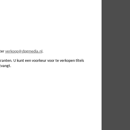
ter
verkoop@dpgmedia.nl
.
anten. U kunt een voorkeur voor te verkopen titels
tvangt.