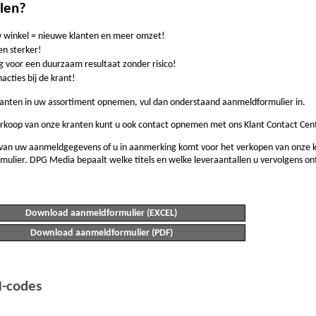
elen?
w winkel = nieuwe klanten en meer omzet!
n sterker!
 voor een duurzaam resultaat zonder risico!
ties bij de krant!
kranten in uw assortiment opnemen, vul dan onderstaand aanmeldformulier in.
rkoop van onze kranten kunt u ook contact opnemen met ons Klant Contact Cen
van uw aanmeldgegevens of u in aanmerking komt voor het verkopen van onze kr
ulier. DPG Media bepaalt welke titels en welke leveraantallen u vervolgens on
Download aanmeldformulier (EXCEL)
Download aanmeldformulier (PDF)
N-codes