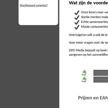
Wat zijn de voord
Wachtwoord vergeten?
Onze lezers naar u
Sterke merken make
Echte samenwerking
Mooie consumentenac
Overtuigd en wilt u ook de 
Voor meer vragen over de ve
DPG Media bepaalt op basis 
aangeven op het aanmeldform
Prijzen en EA