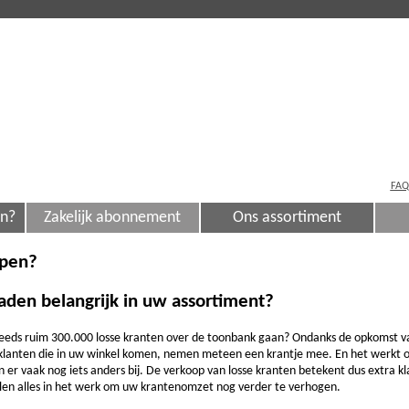
FAQ
en?
Zakelijk abonnement
Ons assortiment
open?
aden belangrijk in uw assortiment?
steeds ruim 300.000 losse kranten over de toonbank gaan? Ondanks de opkomst v
klanten die in uw winkel komen, nemen meteen een krantje mee. En het werkt o
er vaak nog iets anders bij. De verkoop van losse kranten betekent dus extra k
llen alles in het werk om uw krantenomzet nog verder te verhogen.