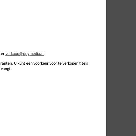
ter
verkoop@dpgmedia.nl
.
anten. U kunt een voorkeur voor te verkopen titels
tvangt.