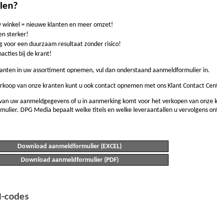
elen?
w winkel = nieuwe klanten en meer omzet!
n sterker!
 voor een duurzaam resultaat zonder risico!
ties bij de krant!
kranten in uw assortiment opnemen, vul dan onderstaand aanmeldformulier in.
rkoop van onze kranten kunt u ook contact opnemen met ons Klant Contact Cen
van uw aanmeldgegevens of u in aanmerking komt voor het verkopen van onze kr
ulier. DPG Media bepaalt welke titels en welke leveraantallen u vervolgens on
Download aanmeldformulier (EXCEL)
Download aanmeldformulier (PDF)
N-codes