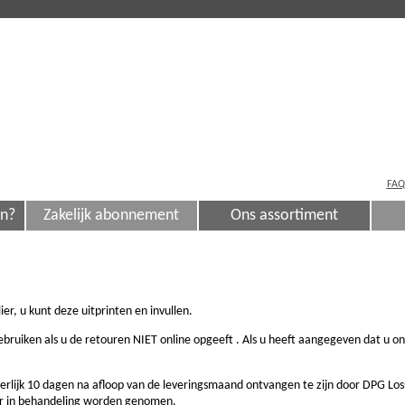
FAQ
en?
Zakelijk abonnement
Ons assortiment
ier, u kunt deze uitprinten en invullen.
gebruiken als u de retouren NIET online opgeeft . Als u heeft aangegeven dat u o
terlijk 10 dagen na afloop van de leveringsmaand ontvangen te zijn door DPG Lo
r in behandeling worden genomen.