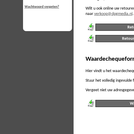
Wachtwoord vergeten?
Wilt u ook online uw retoure
naar
verkoop@dpgmedia.nl
.
Ret
Retour
Waardechequeform
Hier vindt u het waardechequ
Stuur het volledig ingevuld
Vergeet niet uw adresgegeve
Wa