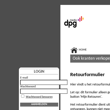
HOME
Ook kranten verkop
LOGIN
Retourformulier
E-mail
Hier vindt u het retourformul
Wachtwoord
Let op: dit formulier alleen 
button 'Mijn Retouren'.
Wachtwoord bewaren
Het retourformulier dient ui
AANMELDEN
ontvangen, kunnen niet mee