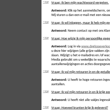
^ TOP
Vraag: Ik ben mijn wachtwoord vergeten.
Antwoord:
Klik op het aanmeldscherm, ond
Wij sturen u dan een e-mail met een nie
^ TOP
Vraag: Ik wil inloggen, maar ik heb mijn ge
Antwoord:
Neem contact op met ons Klan
^ TOP
Vraag: Hoe wijzig ik mijn persoonlijke geg
Antwoord:
Log in via
www.dpglosseverkoo
u deze hier wijzigen (alle grijze vakken zij
slaan. Wijzigt u het e-mailadres en /of 
Media gebruikt om u wekelijks te waarschu
aantallenwijzigingen en acties doorgegeve
^ TOP
Vraag: Ik vul mijn retouren in en de getal
Antwoord:
U heeft te hoge retouren ingev
aantallen.
^ TOP
Vraag: Ik vul mijn retouren in en ik krijg ee
Antwoord:
U heeft niet alle vakjes ingevul
^ TOP
Vraag: Hoeveel kranten krijg ik geleverd?