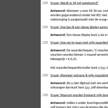
^ TOP
Vraag: Wordt er bij mij nageleverd?
Antwoord:
Wanneer u voor 09.30 uur cont
worden gegarandeerd omdat het KCC niet alt
nabezorging is aangemaakt met de vraag of
^ TOP
Vraag: Hoe kan ik een nieuw display aanv
Antwoord:
Een nieuw display kunt u via e-
^ TOP
Vraag: Hoe om te gaan met mijn waardech
Antwoord:
De waardecheques / E-voucher
vouchers worden binnen 1 maand verwerkt 
inkoopprijs + € 0,25.
Het waardechequenformulier kunt u
hier
d
^ TOP
Vraag: Wanneer ontvang ik mijn maandreto
Antwoord:
Als u niet digitaal met ons we
ontvangen dan kunt hem
hier
zelf downloa
^ TOP
Vraag: Waarom worden frequent mijn leveri
Antwoord:
Indien u onder leveringscondit
zelf immers het risico van de kosten die