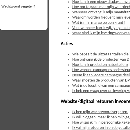
Hoe kan ik een nieuw display aanv
Hoe om te gaan met mijn waardech
Wachtwoord vergeten?
Wanneer ontvang ik mijn maandreto
Waarom worden frequent mijn leveri
Wat is mijn marge op een krant?
Voor wanneer kan ik wijzigingen d
Waar vind ik mijn leveringsvoorwa
Acties
Wie bepaalt de uitzetaantallen die 
Hoe ontvang ik de producten van 
Hoe kan ik producten nabestellen?
Hoe worden campagnes ondersteu
Neem ik aan iedere campagne deel
Waar moeten de producten van DP
Wat is de looptijd van een campag
Ik heb een vraag over de levering v
Website/digitaal retouren invoer
Ik ben mijn wachtwoord vergeten.
Ik wil inloggen, maar ik heb mijn ge
Hoe wijzig ik mijn persoonlijke geg
Ik vul mijn retouren in en de getal