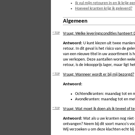
Ik vul mijn retouren in en ik krijg ee
Hoeveel kranten krijg ik geleverd?
Algemeen
^ TOP
Vraag: Welke leveringscondities hanteert
Antwoord:
U kunt kiezen uit twee manier
retour. In dit geval is het risico van de g
van een nieuwe titel in uw assortiment is
uw verkopen. Deze aantallen worden wekelij
retour, is de inkoopprijs lager, maar ligt he
^ TOP
Vraag: Wanneer wordt er bij mij bezorgd?
Antwoord:
Ochtendkranten: maandag tot en met
Avondkranten: maandag tot en met v
^ TOP
Vraag: Wat moet ik doen als ik teveel of 
Antwoord:
Wat als u uw kranten nog niet o
ontvangen? Neem bij dit soort manco's voor
Wij verzoeken u om deze klachten echt bij 