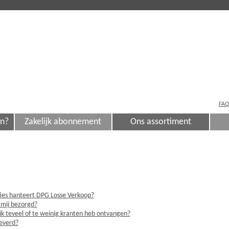
FAQ
en?
Zakelijk abonnement
Ons assortiment
ties hanteert DPG Losse Verkoop?
 mij bezorgd?
ik teveel of te weinig kranten heb ontvangen?
leverd?