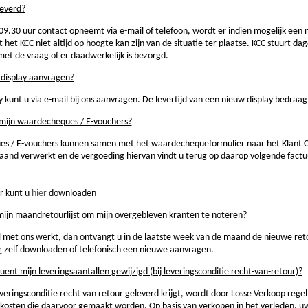
leverd?
9.30 uur contact opneemt via e-mail of telefoon, wordt er indien mogelijk een
t KCC niet altijd op hoogte kan zijn van de situatie ter plaatse. KCC stuurt da
et de vraag of er daadwerkelijk is bezorgd.
 display aanvragen?
 kunt u via e-mail bij ons aanvragen. De levertijd van een nieuw display bedraag
mijn waardecheques / E-vouchers?
s / E-vouchers kunnen samen met het waardechequeformulier naar het Klant 
and verwerkt en de vergoeding hiervan vindt u terug op daarop volgende factu
r kunt u
hier
downloaden
ijn maandretourlijst om mijn overgebleven kranten te noteren?
al met ons werkt, dan ontvangt u in de laatste week van de maand de nieuwe ret
r
zelf downloaden of telefonisch een nieuwe aanvragen.
t mijn leveringsaantallen gewijzigd (bij leveringsconditie recht-van-retour)?
veringsconditie recht van retour geleverd krijgt, wordt door Losse Verkoop reg
de kosten die daarvoor gemaakt worden. Op basis van verkopen in het verleden,