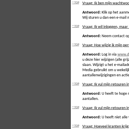
^ TOP
Vraag: Ik ben mijn wachtwoo
Antwoord:
Klik op het aanme
Wij sturen u dan een e-mail
^ TOP
Vraag: Ik wil inloggen, maar 
Antwoord:
Neem contact op 
^ TOP
Vraag: Hoe wijzig ik mijn pe
Antwoord:
Log in via
www.dp
u deze hier wijzigen (alle gri
slaan. Wijzigt u het e-mail
Media gebruikt om u wekelijk
aantallenwijzigingen en acti
^ TOP
Vraag: Ik vul mijn retouren i
Antwoord:
U heeft te hoge r
aantallen.
^ TOP
Vraag: Ik vul mijn retouren in
Antwoord:
U heeft niet alle 
^ TOP
Vraag: Hoeveel kranten krijg