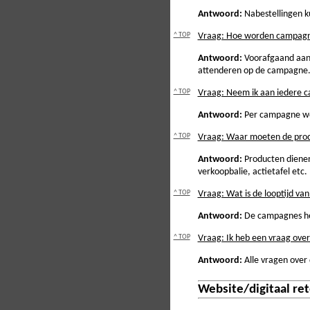
Antwoord:
Nabestellingen ku
^ TOP
Vraag: Hoe worden campagn
Antwoord:
Voorafgaand aan 
attenderen op de campagne
^ TOP
Vraag: Neem ik aan iedere 
Antwoord:
Per campagne wor
^ TOP
Vraag: Waar moeten de pro
Antwoord:
Producten dienen 
verkoopbalie, actietafel etc.
^ TOP
Vraag: Wat is de looptijd v
Antwoord:
De campagnes heb
^ TOP
Vraag: Ik heb een vraag over
Antwoord:
Alle vragen over 
Website/digitaal re