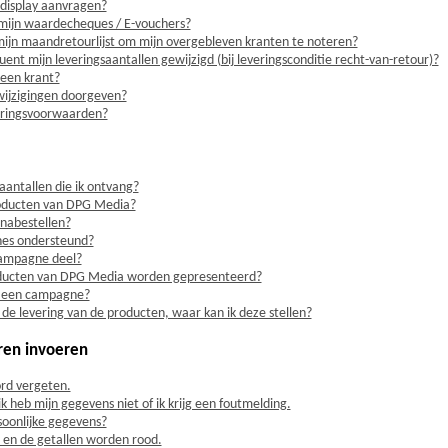
 display aanvragen?
mijn waardecheques / E-vouchers?
ijn maandretourlijst om mijn overgebleven kranten te noteren?
t mijn leveringsaantallen gewijzigd (bij leveringsconditie recht-van-retour)?
 een krant?
wijzigingen doorgeven?
veringsvoorwaarden?
aantallen die ik ontvang?
roducten van DPG Media?
 nabestellen?
es ondersteund?
campagne deel?
ucten van DPG Media worden gepresenteerd?
an een campagne?
 de levering van de producten, waar kan ik deze stellen?
ren invoeren
rd vergeten.
ik heb mijn gegevens niet of ik krijg een foutmelding.
rsoonlijke gegevens?
in en de getallen worden rood.