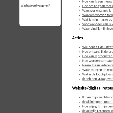
Hoe kan ik een nieuw
Hoe om te gaan met 
Wachtwoord vergeten?
Wanneer ontvang ik m
Waarom worden frequen
Wat is mijn marge op
Voor wanneer kan ik 
Waar vind ik mijn le
Acties
Wie bepaalt de uitzet
Hoe ontvang ik de p
Hoe kan ik producten
Hoe worden campagn
Neem ik aan iedere 
Waar moeten de prod
Wat is de looptijd v
Ik heb een vraag over
Website/digitaal retou
Ik ben mijn wachtwoo
Ik wil inloggen, maar 
Hoe wijzig ik mijn pe
Ik vul mijn retouren 