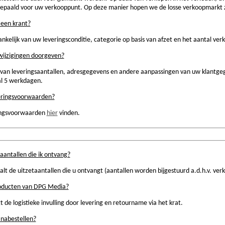
bepaald voor uw verkooppunt. Op deze manier hopen we de losse verkoopmarkt z
 een krant?
kelijk van uw leveringsconditie, categorie op basis van afzet en het aantal ve
wijzigingen doorgeven?
 van leveringsaantallen, adresgegevens en andere aanpassingen van uw klantg
al 5 werkdagen.
veringsvoorwaarden?
ingsvoorwaarden
hier
vinden.
aantallen die ik ontvang?
 de uitzetaantallen die u ontvangt (aantallen worden bijgestuurd a.d.h.v. ver
roducten van DPG Media?
t de logistieke invulling door levering en retourname via het krat.
 nabestellen?