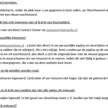
rd vergeten.
ldscherm, onder de plek waar u uw gegevens in kunt vullen, op 'Wachtwoord ver
 met een nieuw wachtwoord.
ik heb mijn gegevens niet of ik krijg een foutmelding.
met ons Klant Contact Center via
verkoop@dpgmedia.nl
.
rsoonlijke gegevens?
glosseverkoop.nl
, u komt dan direct in uw persoonlijke pagina en verschijnen u
jze vakken zijn te wijzigen). Als u iets wijzigt, kunt u onderaan de pagina op de 
adres en /of wachtwoord, dan dient u zich de volgende keer met de nieuwe gege
s te waarschuwen om uw retouren in te voeren, indien dit niet tijdig is gedaan
es doorgegeven, die u dan op deze website kunt lezen.
n en de getallen worden rood.
etouren ingevoerd. Controleer of uw retouren niet hoger zijn dan de geleverde
 en ik krijg een melding dat niet alle vakjes zijn ingevuld.
vakjes ingevuld. In het geval van uitverkoop moet u '0' invullen ipv het vakje leeg
 ik geleverd?