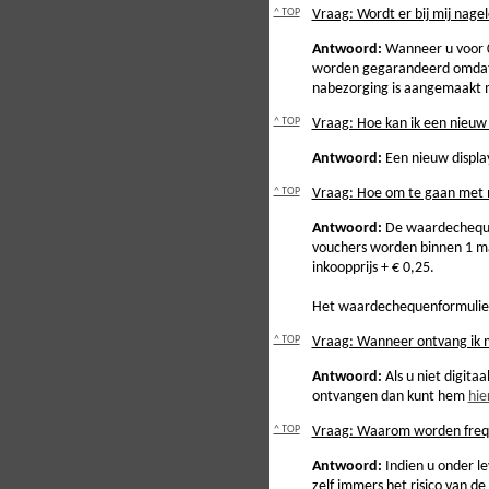
^ TOP
Vraag: Wordt er bij mij nage
Antwoord:
Wanneer u voor 0
worden gegarandeerd omdat he
nabezorging is aangemaakt m
^ TOP
Vraag: Hoe kan ik een nieuw
Antwoord:
Een nieuw display
^ TOP
Vraag: Hoe om te gaan met 
Antwoord:
De waardecheque
vouchers worden binnen 1 ma
inkoopprijs + € 0,25.
Het waardechequenformulie
^ TOP
Vraag: Wanneer ontvang ik m
Antwoord:
Als u niet digita
ontvangen dan kunt hem
hie
^ TOP
Vraag: Waarom worden frequen
Antwoord:
Indien u onder le
zelf immers het risico van 