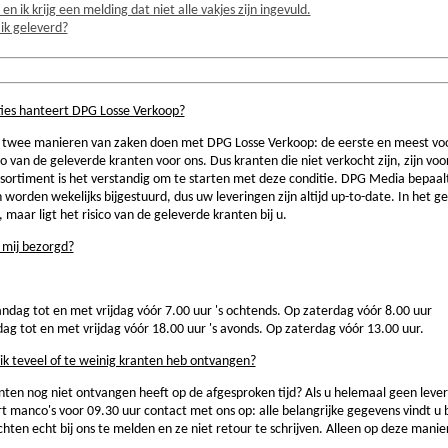
 en ik krijg een melding dat niet alle vakjes zijn ingevuld.
 ik geleverd?
ties hanteert DPG Losse Verkoop?
t twee manieren van zaken doen met DPG Losse Verkoop: de eerste en meest voo
isico van de geleverde kranten voor ons. Dus kranten die niet verkocht zijn, zijn v
ssortiment is het verstandig om te starten met deze conditie. DPG Media bepaa
worden wekelijks bijgestuurd, dus uw leveringen zijn altijd up-to-date. In het g
r, maar ligt het risico van de geleverde kranten bij u.
 mij bezorgd?
ag tot en met vrijdag vóór 7.00 uur 's ochtends. Op zaterdag vóór 8.00 uur
 tot en met vrijdag vóór 18.00 uur 's avonds. Op zaterdag vóór 13.00 uur.
ik teveel of te weinig kranten heb ontvangen?
ten nog niet ontvangen heeft op de afgesproken tijd? Als u helemaal geen levering
t manco's voor 09.30 uur contact met ons op: alle belangrijke gegevens vindt u 
hten echt bij ons te melden en ze niet retour te schrijven. Alleen op deze manie