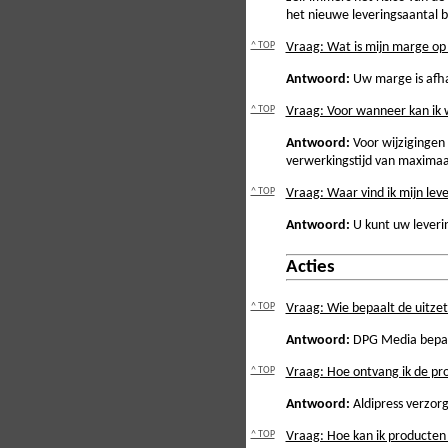
het nieuwe leveringsaantal 
^ TOP
Vraag: Wat is mijn marge op
Antwoord:
Uw marge is afhan
^ TOP
Vraag: Voor wanneer kan ik 
Antwoord:
Voor wijzigingen
verwerkingstijd van maxima
^ TOP
Vraag: Waar vind ik mijn le
Antwoord:
U kunt uw lever
Acties
^ TOP
Vraag: Wie bepaalt de uitzet
Antwoord:
DPG Media bepaalt
^ TOP
Vraag: Hoe ontvang ik de p
Antwoord:
Aldipress verzorg
^ TOP
Vraag: Hoe kan ik producten