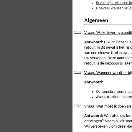
Ik vul mijn retouren in
Hoeveel kranten krijg
Algemeen
^ TOP
Vraag: Welke leveringscondi
Antwoord:
U kunt kiezen ui
retour. In dit geval is het r
van een nieuwe titel in uw a
uw verkopen. Deze aantallen 
retour, is de inkoopprijs lage
^ TOP
Vraag: Wanneer wordt er bij
Antwoord:
Ochtendkranten: maand
Avondkranten: maandag
^ TOP
Vraag: Wat moet ik doen als 
Antwoord:
Wat als u uw kran
ontvangen? Neem bij dit soor
Wij verzoeken u om deze klac