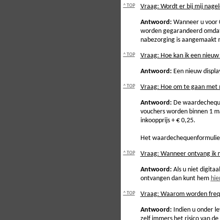
^ TOP
Vraag: Wordt er bij mij nage
Antwoord:
Wanneer u voor 0
worden gegarandeerd omdat he
nabezorging is aangemaakt m
^ TOP
Vraag: Hoe kan ik een nieuw
Antwoord:
Een nieuw display
^ TOP
Vraag: Hoe om te gaan met 
Antwoord:
De waardecheque
vouchers worden binnen 1 ma
inkoopprijs + € 0,25.
Het waardechequenformulie
^ TOP
Vraag: Wanneer ontvang ik m
Antwoord:
Als u niet digita
ontvangen dan kunt hem
hie
^ TOP
Vraag: Waarom worden frequen
Antwoord:
Indien u onder le
zelf immers het risico van 