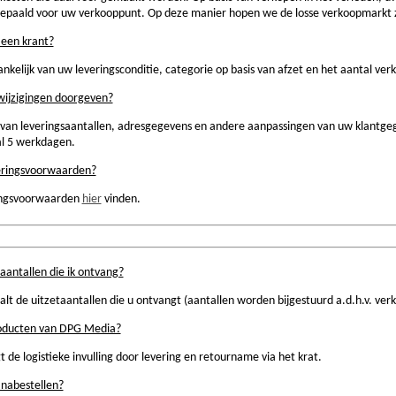
bepaald voor uw verkooppunt. Op deze manier hopen we de losse verkoopmarkt z
 een krant?
kelijk van uw leveringsconditie, categorie op basis van afzet en het aantal ve
wijzigingen doorgeven?
 van leveringsaantallen, adresgegevens en andere aanpassingen van uw klantg
al 5 werkdagen.
veringsvoorwaarden?
ingsvoorwaarden
hier
vinden.
aantallen die ik ontvang?
 de uitzetaantallen die u ontvangt (aantallen worden bijgestuurd a.d.h.v. ver
roducten van DPG Media?
t de logistieke invulling door levering en retourname via het krat.
 nabestellen?