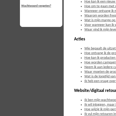
Hoe kan ik een nieuw
Hoe om te gaan met 
Wachtwoord vergeten?
Wanneer ontvang ik m
Waarom worden frequen
Wat is mijn marge op
Voor wanneer kan ik 
Waar vind ik mijn le
Acties
Wie bepaalt de uitzet
Hoe ontvang ik de p
Hoe kan ik producten
Hoe worden campagn
Neem ik aan iedere 
Waar moeten de prod
Wat is de looptijd v
Ik heb een vraag over
Website/digitaal retou
Ik ben mijn wachtwoo
Ik wil inloggen, maar 
Hoe wijzig ik mijn pe
Ik vul mijn retouren 