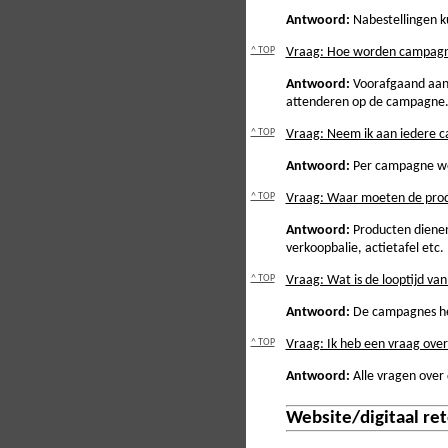
Antwoord:
Nabestellingen ku
^ TOP
Vraag: Hoe worden campagn
Antwoord:
Voorafgaand aan 
attenderen op de campagne
^ TOP
Vraag: Neem ik aan iedere 
Antwoord:
Per campagne wor
^ TOP
Vraag: Waar moeten de pro
Antwoord:
Producten dienen 
verkoopbalie, actietafel etc.
^ TOP
Vraag: Wat is de looptijd v
Antwoord:
De campagnes heb
^ TOP
Vraag: Ik heb een vraag over
Antwoord:
Alle vragen over 
Website/digitaal re