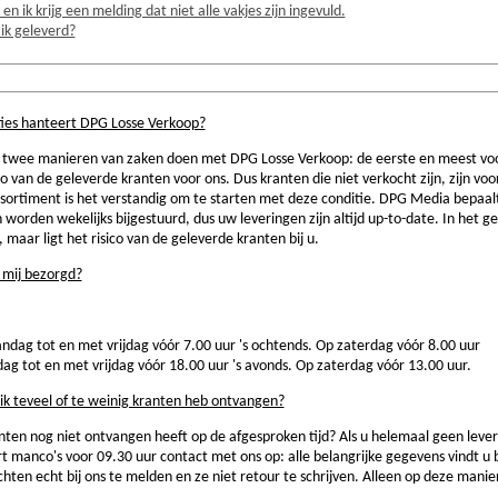
 en ik krijg een melding dat niet alle vakjes zijn ingevuld.
 ik geleverd?
ties hanteert DPG Losse Verkoop?
t twee manieren van zaken doen met DPG Losse Verkoop: de eerste en meest voo
isico van de geleverde kranten voor ons. Dus kranten die niet verkocht zijn, zijn v
ssortiment is het verstandig om te starten met deze conditie. DPG Media bepaa
worden wekelijks bijgestuurd, dus uw leveringen zijn altijd up-to-date. In het g
r, maar ligt het risico van de geleverde kranten bij u.
 mij bezorgd?
ag tot en met vrijdag vóór 7.00 uur 's ochtends. Op zaterdag vóór 8.00 uur
 tot en met vrijdag vóór 18.00 uur 's avonds. Op zaterdag vóór 13.00 uur.
ik teveel of te weinig kranten heb ontvangen?
ten nog niet ontvangen heeft op de afgesproken tijd? Als u helemaal geen levering
t manco's voor 09.30 uur contact met ons op: alle belangrijke gegevens vindt u 
hten echt bij ons te melden en ze niet retour te schrijven. Alleen op deze manie