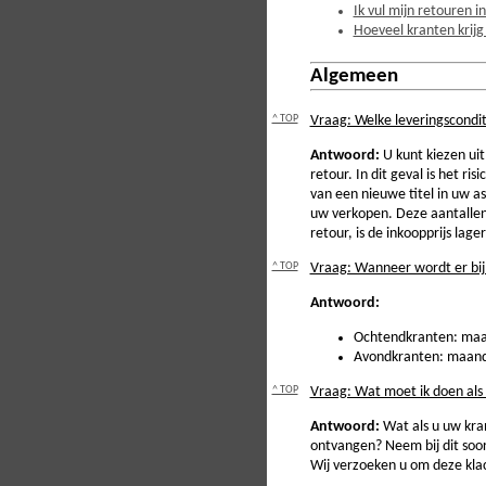
Ik vul mijn retouren in
Hoeveel kranten krijg
Algemeen
^ TOP
Vraag: Welke leveringscondi
Antwoord:
U kunt kiezen ui
retour. In dit geval is het r
van een nieuwe titel in uw a
uw verkopen. Deze aantallen 
retour, is de inkoopprijs lage
^ TOP
Vraag: Wanneer wordt er bij
Antwoord:
Ochtendkranten: maand
Avondkranten: maandag
^ TOP
Vraag: Wat moet ik doen als 
Antwoord:
Wat als u uw kran
ontvangen? Neem bij dit soor
Wij verzoeken u om deze klac