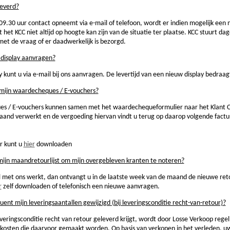
leverd?
9.30 uur contact opneemt via e-mail of telefoon, wordt er indien mogelijk een
t KCC niet altijd op hoogte kan zijn van de situatie ter plaatse. KCC stuurt da
et de vraag of er daadwerkelijk is bezorgd.
 display aanvragen?
 kunt u via e-mail bij ons aanvragen. De levertijd van een nieuw display bedraag
mijn waardecheques / E-vouchers?
s / E-vouchers kunnen samen met het waardechequeformulier naar het Klant 
and verwerkt en de vergoeding hiervan vindt u terug op daarop volgende factu
r kunt u
hier
downloaden
ijn maandretourlijst om mijn overgebleven kranten te noteren?
al met ons werkt, dan ontvangt u in de laatste week van de maand de nieuwe ret
r
zelf downloaden of telefonisch een nieuwe aanvragen.
t mijn leveringsaantallen gewijzigd (bij leveringsconditie recht-van-retour)?
veringsconditie recht van retour geleverd krijgt, wordt door Losse Verkoop reg
de kosten die daarvoor gemaakt worden. Op basis van verkopen in het verleden,