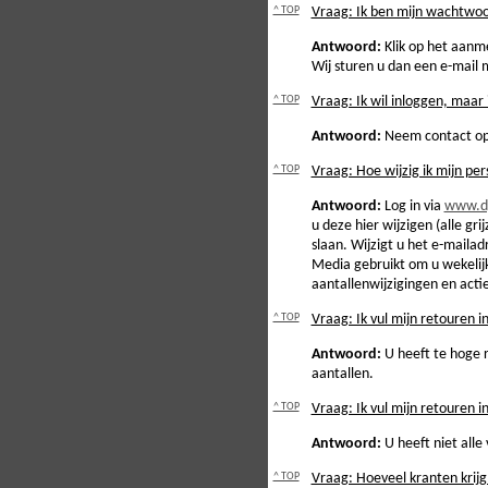
^ TOP
Vraag: Ik ben mijn wachtwoo
Antwoord:
Klik op het aanme
Wij sturen u dan een e-mail
^ TOP
Vraag: Ik wil inloggen, maar 
Antwoord:
Neem contact op 
^ TOP
Vraag: Hoe wijzig ik mijn pe
Antwoord:
Log in via
www.dp
u deze hier wijzigen (alle gri
slaan. Wijzigt u het e-mail
Media gebruikt om u wekelijk
aantallenwijzigingen en acti
^ TOP
Vraag: Ik vul mijn retouren i
Antwoord:
U heeft te hoge r
aantallen.
^ TOP
Vraag: Ik vul mijn retouren in
Antwoord:
U heeft niet alle 
^ TOP
Vraag: Hoeveel kranten krijg