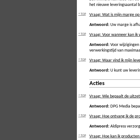
het nieuwe leveringsaantal 
^ TOP
Vraag: Wat is mijn marge op
Antwoord:
Uw marge is afhan
^ TOP
Vraag: Voor wanneer kan ik 
Antwoord:
Voor wijzigingen
verwerkingstijd van maxima
^ TOP
Vraag: Waar vind ik mijn le
Antwoord:
U kunt uw lever
Acties
^ TOP
Vraag: Wie bepaalt de uitzet
Antwoord:
DPG Media bepaalt
^ TOP
Vraag: Hoe ontvang ik de p
Antwoord:
Aldipress verzorg
^ TOP
Vraag: Hoe kan ik producten