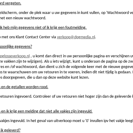
rd vergeten.
ldscherm, onder de plek waar u uw gegevens in kunt vullen, op 'Wachtwoord ver
 met een nieuw wachtwoord.
ik heb mijn gegevens niet of ik krijg een foutmelding.
met ons Klant Contact Center via
verkoop@dpgmedia.nl
.
rsoonlijke gegevens?
glosseverkoop.nl
, u komt dan direct in uw persoonlijke pagina en verschijnen u
jze vakken zijn te wijzigen). Als u iets wijzigt, kunt u onderaan de pagina op de 
adres en /of wachtwoord, dan dient u zich de volgende keer met de nieuwe gege
s te waarschuwen om uw retouren in te voeren, indien dit niet tijdig is gedaan
es doorgegeven, die u dan op deze website kunt lezen.
n en de getallen worden rood.
etouren ingevoerd. Controleer of uw retouren niet hoger zijn dan de geleverde
 en ik krijg een melding dat niet alle vakjes zijn ingevuld.
vakjes ingevuld. In het geval van uitverkoop moet u '0' invullen ipv het vakje leeg
 ik geleverd?