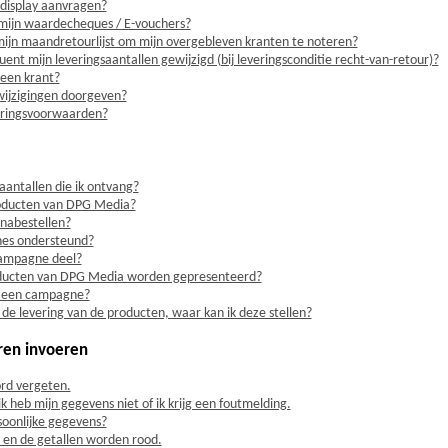
 display aanvragen?
mijn waardecheques / E-vouchers?
ijn maandretourlijst om mijn overgebleven kranten te noteren?
t mijn leveringsaantallen gewijzigd (bij leveringsconditie recht-van-retour)?
 een krant?
wijzigingen doorgeven?
veringsvoorwaarden?
aantallen die ik ontvang?
roducten van DPG Media?
 nabestellen?
es ondersteund?
campagne deel?
ucten van DPG Media worden gepresenteerd?
an een campagne?
 de levering van de producten, waar kan ik deze stellen?
ren invoeren
rd vergeten.
ik heb mijn gegevens niet of ik krijg een foutmelding.
rsoonlijke gegevens?
in en de getallen worden rood.