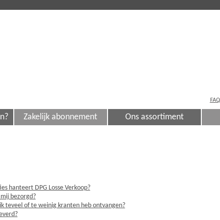
FAQ
en?
Zakelijk abonnement
Ons assortiment
ties hanteert DPG Losse Verkoop?
 mij bezorgd?
ik teveel of te weinig kranten heb ontvangen?
leverd?