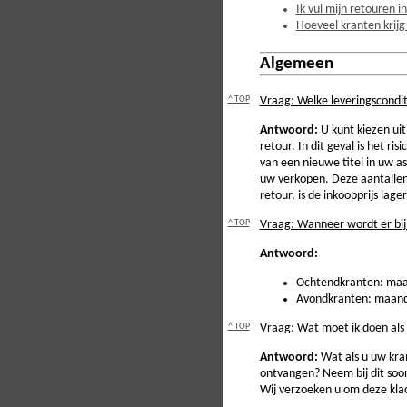
Ik vul mijn retouren in
Hoeveel kranten krijg
Algemeen
^ TOP
Vraag: Welke leveringscondi
Antwoord:
U kunt kiezen ui
retour. In dit geval is het r
van een nieuwe titel in uw a
uw verkopen. Deze aantallen 
retour, is de inkoopprijs lage
^ TOP
Vraag: Wanneer wordt er bij
Antwoord:
Ochtendkranten: maand
Avondkranten: maandag
^ TOP
Vraag: Wat moet ik doen als 
Antwoord:
Wat als u uw kran
ontvangen? Neem bij dit soor
Wij verzoeken u om deze klac