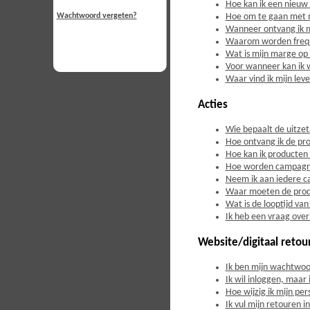
Hoe kan ik een nieuw
Hoe om te gaan met 
Wachtwoord vergeten?
Wanneer ontvang ik m
Waarom worden frequen
Wat is mijn marge op
Voor wanneer kan ik 
Waar vind ik mijn le
Acties
Wie bepaalt de uitzet
Hoe ontvang ik de p
Hoe kan ik producten
Hoe worden campagn
Neem ik aan iedere 
Waar moeten de prod
Wat is de looptijd v
Ik heb een vraag over
Website/digitaal retou
Ik ben mijn wachtwoo
Ik wil inloggen, maar 
Hoe wijzig ik mijn pe
Ik vul mijn retouren 