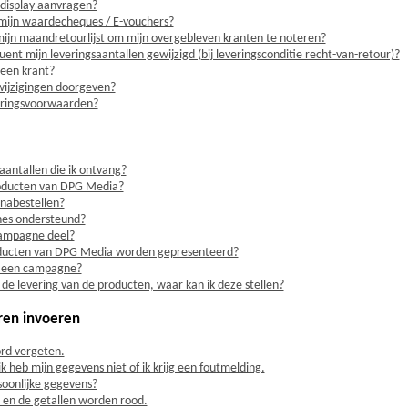
 display aanvragen?
mijn waardecheques / E-vouchers?
ijn maandretourlijst om mijn overgebleven kranten te noteren?
t mijn leveringsaantallen gewijzigd (bij leveringsconditie recht-van-retour)?
 een krant?
wijzigingen doorgeven?
veringsvoorwaarden?
aantallen die ik ontvang?
roducten van DPG Media?
 nabestellen?
es ondersteund?
campagne deel?
ucten van DPG Media worden gepresenteerd?
an een campagne?
 de levering van de producten, waar kan ik deze stellen?
ren invoeren
rd vergeten.
ik heb mijn gegevens niet of ik krijg een foutmelding.
rsoonlijke gegevens?
in en de getallen worden rood.