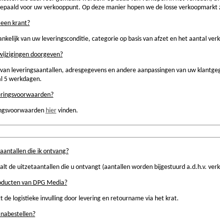
bepaald voor uw verkooppunt. Op deze manier hopen we de losse verkoopmarkt z
 een krant?
kelijk van uw leveringsconditie, categorie op basis van afzet en het aantal ve
wijzigingen doorgeven?
 van leveringsaantallen, adresgegevens en andere aanpassingen van uw klantg
al 5 werkdagen.
veringsvoorwaarden?
ingsvoorwaarden
hier
vinden.
aantallen die ik ontvang?
 de uitzetaantallen die u ontvangt (aantallen worden bijgestuurd a.d.h.v. ver
roducten van DPG Media?
t de logistieke invulling door levering en retourname via het krat.
 nabestellen?