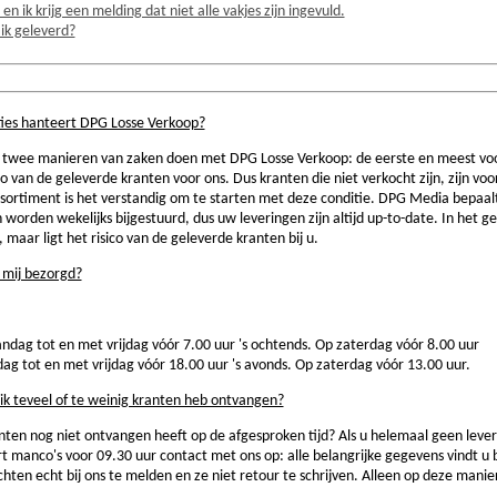
 en ik krijg een melding dat niet alle vakjes zijn ingevuld.
 ik geleverd?
ties hanteert DPG Losse Verkoop?
t twee manieren van zaken doen met DPG Losse Verkoop: de eerste en meest voo
isico van de geleverde kranten voor ons. Dus kranten die niet verkocht zijn, zijn v
ssortiment is het verstandig om te starten met deze conditie. DPG Media bepaa
worden wekelijks bijgestuurd, dus uw leveringen zijn altijd up-to-date. In het g
r, maar ligt het risico van de geleverde kranten bij u.
 mij bezorgd?
ag tot en met vrijdag vóór 7.00 uur 's ochtends. Op zaterdag vóór 8.00 uur
 tot en met vrijdag vóór 18.00 uur 's avonds. Op zaterdag vóór 13.00 uur.
ik teveel of te weinig kranten heb ontvangen?
ten nog niet ontvangen heeft op de afgesproken tijd? Als u helemaal geen levering
t manco's voor 09.30 uur contact met ons op: alle belangrijke gegevens vindt u 
hten echt bij ons te melden en ze niet retour te schrijven. Alleen op deze manie