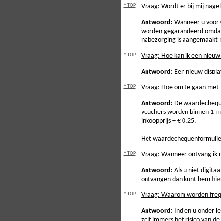
^ TOP
Vraag: Wordt er bij mij nage
Antwoord:
Wanneer u voor 0
worden gegarandeerd omdat he
nabezorging is aangemaakt m
^ TOP
Vraag: Hoe kan ik een nieuw
Antwoord:
Een nieuw display
^ TOP
Vraag: Hoe om te gaan met 
Antwoord:
De waardecheque
vouchers worden binnen 1 ma
inkoopprijs + € 0,25.
Het waardechequenformulie
^ TOP
Vraag: Wanneer ontvang ik m
Antwoord:
Als u niet digita
ontvangen dan kunt hem
hie
^ TOP
Vraag: Waarom worden frequen
Antwoord:
Indien u onder le
zelf immers het risico van 