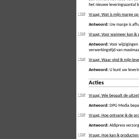
het nieuwe leveringsaantal 
^ TOP
Vraag: Wat is mijn marge op
Antwoord:
Uw marge is afhan
^ TOP
Vraag: Voor wanneer kan ik 
Antwoord:
Voor wijzigingen
verwerkingstijd van maxima
^ TOP
Vraag: Waar vind ik mijn le
Antwoord:
U kunt uw lever
Acties
^ TOP
Vraag: Wie bepaalt de uitzet
Antwoord:
DPG Media bepaalt
^ TOP
Vraag: Hoe ontvang ik de p
Antwoord:
Aldipress verzorg
^ TOP
Vraag: Hoe kan ik producten