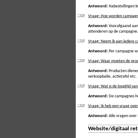
Antwoord:
Nabestellingen ku
^ TOP
Vraag: Hoe worden campagn
Antwoord:
Voorafgaand aan 
attenderen op de campagne
^ TOP
Vraag: Neem ik aan iedere 
Antwoord:
Per campagne wor
^ TOP
Vraag: Waar moeten de pro
Antwoord:
Producten dienen 
verkoopbalie, actietafel etc.
^ TOP
Vraag: Wat is de looptijd v
Antwoord:
De campagnes heb
^ TOP
Vraag: Ik heb een vraag over
Antwoord:
Alle vragen over 
Website/digitaal re