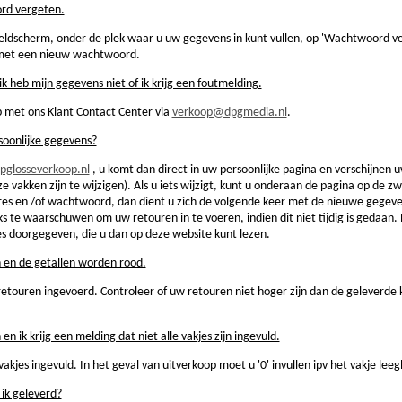
rd vergeten.
ldscherm, onder de plek waar u uw gegevens in kunt vullen, op 'Wachtwoord ver
 met een nieuw wachtwoord.
ik heb mijn gegevens niet of ik krijg een foutmelding.
met ons Klant Contact Center via
verkoop@dpgmedia.nl
.
rsoonlijke gegevens?
glosseverkoop.nl
, u komt dan direct in uw persoonlijke pagina en verschijnen u
jze vakken zijn te wijzigen). Als u iets wijzigt, kunt u onderaan de pagina op de 
adres en /of wachtwoord, dan dient u zich de volgende keer met de nieuwe gege
s te waarschuwen om uw retouren in te voeren, indien dit niet tijdig is gedaan
es doorgegeven, die u dan op deze website kunt lezen.
n en de getallen worden rood.
etouren ingevoerd. Controleer of uw retouren niet hoger zijn dan de geleverde
 en ik krijg een melding dat niet alle vakjes zijn ingevuld.
vakjes ingevuld. In het geval van uitverkoop moet u '0' invullen ipv het vakje leeg
 ik geleverd?