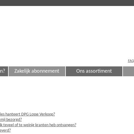
FAQ
en?
Zakelijk abonnement
Ons assortiment
ties hanteert DPG Losse Verkoop?
 mij bezorgd?
ik teveel of te weinig kranten heb ontvangen?
leverd?