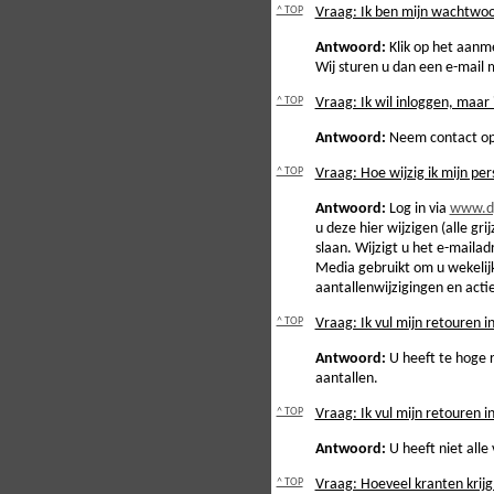
^ TOP
Vraag: Ik ben mijn wachtwoo
Antwoord:
Klik op het aanme
Wij sturen u dan een e-mail
^ TOP
Vraag: Ik wil inloggen, maar 
Antwoord:
Neem contact op 
^ TOP
Vraag: Hoe wijzig ik mijn pe
Antwoord:
Log in via
www.dp
u deze hier wijzigen (alle gri
slaan. Wijzigt u het e-mail
Media gebruikt om u wekelijk
aantallenwijzigingen en acti
^ TOP
Vraag: Ik vul mijn retouren i
Antwoord:
U heeft te hoge r
aantallen.
^ TOP
Vraag: Ik vul mijn retouren in
Antwoord:
U heeft niet alle 
^ TOP
Vraag: Hoeveel kranten krijg