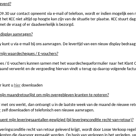
leverd?
9.30 uur contact opneemt via e-mail of telefoon, wordt er indien mogelijk een
t KCC niet altijd op hoogte kan zijn van de situatie ter plaatse. KCC stuurt da
et de vraag of er daadwerkelijk is bezorgd.
 display aanvragen?
 kunt u via e-mail bij ons aanvragen. De levertijd van een nieuw display bedraag
mijn waardecheques / E-vouchers?
s / E-vouchers kunnen samen met het waardechequeformulier naar het Klant 
and verwerkt en de vergoeding hiervan vindt u terug op daarop volgende factu
r kunt u
hier
downloaden
ijn maandretourlijst om mijn overgebleven kranten te noteren?
al met ons werkt, dan ontvangt u in de laatste week van de maand de nieuwe ret
r
zelf downloaden of telefonisch een nieuwe aanvragen.
t mijn leveringsaantallen gewijzigd (bij leveringsconditie recht-van-retour)?
veringsconditie recht van retour geleverd krijgt, wordt door Losse Verkoop reg
de kosten die daarvoor gemaakt worden. Op basis van verkopen in het verleden,