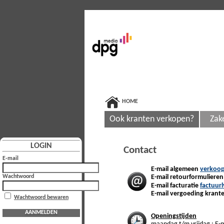
HOME
Ook kranten verkopen?
Zak
LOGIN
Contact
E-mail
E-mail algemeen
verkoo
Wachtwoord
E-mail retourformuliere
E-mail facturatie
factuur
E-mail vergoeding krant
Wachtwoord bewaren
AANMELDEN
Openingstijden