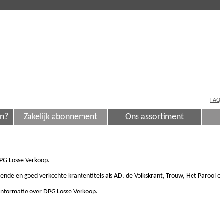
FAQ
en?
Zakelijk abonnement
Ons assortiment
PG Losse Verkoop.
nde en goed verkochte krantentitels als AD, de Volkskrant, Trouw, Het Parool e
 informatie over DPG Losse Verkoop.