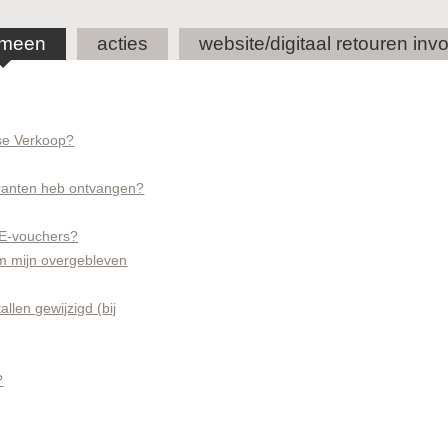
emeen
acties
website/digitaal retouren inv
se Verkoop?
 kranten heb ontvangen?
 E-vouchers?
om mijn overgebleven
len gewijzigd (bij
?